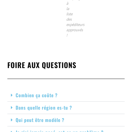
à
la
liste
des
expéditeurs
approuvés
!
FOIRE AUX QUESTIONS
Combien ça coûte ?
Dans quelle région es-tu ?
Qui peut être modèle ?